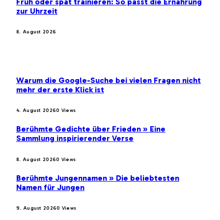
Früh oder spät trainieren: So passt die Ernährung
zur Uhrzeit
8. August 2026
BELIEBTE BEITRÄGE
Warum die Google-Suche bei vielen Fragen nicht
mehr der erste Klick ist
4. August 2026
0
Views
Berühmte Gedichte über Frieden » Eine
Sammlung inspirierender Verse
8. August 2026
0
Views
Berühmte Jungennamen » Die beliebtesten
Namen für Jungen
9. August 2026
0
Views