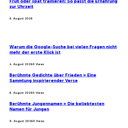
Früh oder spät trainieren: So passt die Ernährung
zur Uhrzeit
8. August 2026
BELIEBTE BEITRÄGE
Warum die Google-Suche bei vielen Fragen nicht
mehr der erste Klick ist
4. August 2026
0
Views
Berühmte Gedichte über Frieden » Eine
Sammlung inspirierender Verse
8. August 2026
0
Views
Berühmte Jungennamen » Die beliebtesten
Namen für Jungen
9. August 2026
0
Views