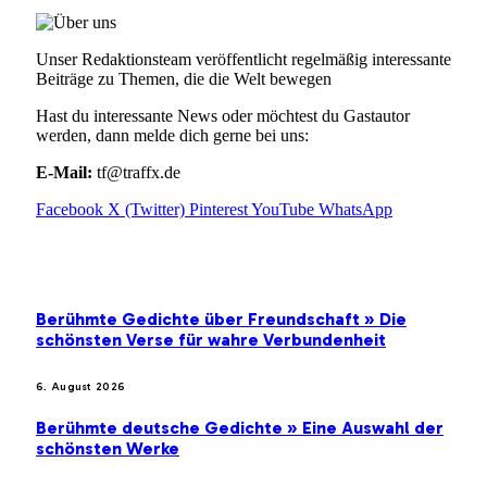
Unser Redaktionsteam veröffentlicht regelmäßig interessante
Beiträge zu Themen, die die Welt bewegen
Hast du interessante News oder möchtest du Gastautor
werden, dann melde dich gerne bei uns:
E-Mail:
tf@traffx.de
Facebook
X (Twitter)
Pinterest
YouTube
WhatsApp
EMPFEHLUNGEN
Berühmte Gedichte über Freundschaft » Die
schönsten Verse für wahre Verbundenheit
6. August 2026
Berühmte deutsche Gedichte » Eine Auswahl der
schönsten Werke