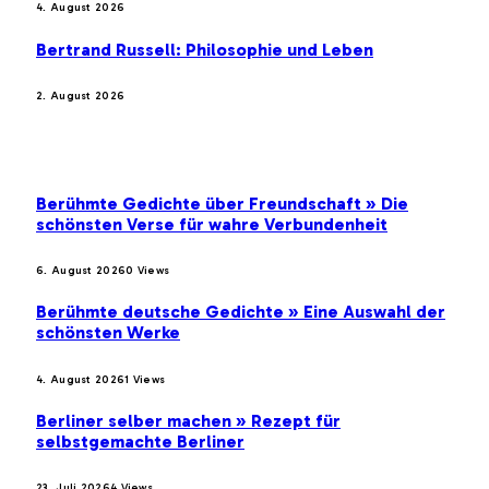
4. August 2026
Bertrand Russell: Philosophie und Leben
2. August 2026
BELIEBTE BEITRÄGE
Berühmte Gedichte über Freundschaft » Die
schönsten Verse für wahre Verbundenheit
6. August 2026
0
Views
Berühmte deutsche Gedichte » Eine Auswahl der
schönsten Werke
4. August 2026
1
Views
Berliner selber machen » Rezept für
selbstgemachte Berliner
23. Juli 2026
4
Views