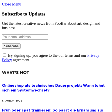
Close Menu
Subscribe to Updates
Get the latest creative news from FooBar about art, design and
business.
By signing up, you agree to the our terms and our
Privacy
Policy
agreement.
WHAT'S HOT
Onlineshop als technisches Dauerprojekt: Wann lohnt
sich ein Systemwechsel?
8. August 2026
Früh oder spät trainieren: So passt die Ernährung zur