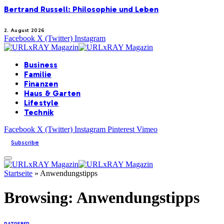
Bertrand Russell: Philosophie und Leben
2. August 2026
Facebook
X (Twitter)
Instagram
Business
Familie
Finanzen
Haus & Garten
Lifestyle
Technik
Facebook
X (Twitter)
Instagram
Pinterest
Vimeo
Subscribe
Startseite
»
Anwendungstipps
Browsing:
Anwendungstipps
RATGEBER