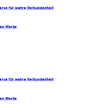
erse für wahre Verbundenheit
ten Werke
erse für wahre Verbundenheit
ten Werke