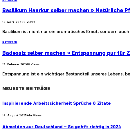
Basilikum Haarkur selber machen » Natürliche P
14. März 2026
9
Views
Basilikum ist nicht nur ein aromatisches Kraut, sondern au
RATGEBER
Badesalz selber machen » Entspannung pur für 
15. Februar 2026
8
Views
Entspannung ist ein wichtiger Bestandteil unseres Lebens, 
NEUESTE BEITRÄGE
Inspirierende Arbeitssicherheit Sprüche & Zitate
14. August 2025
434
Views
Abmelden aus Deutschland – So geht’s richtig in 2024