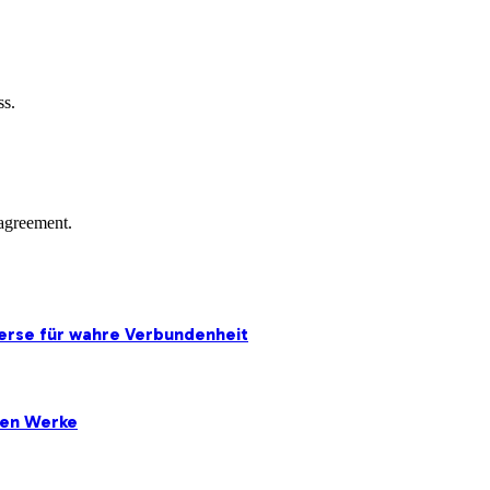
ss.
agreement.
erse für wahre Verbundenheit
ten Werke