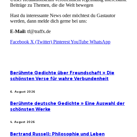
Beiträge zu Themen, die die Welt bewegen
Hast du interessante News oder möchtest du Gastautor
werden, dann melde dich gerne bei uns:
E-Mail:
tf@traffx.de
Facebook
X (Twitter)
Pinterest
YouTube
WhatsApp
EMPFEHLUNGEN
Berühmte Gedichte über Freundschaft » Die
schönsten Verse für wahre Verbundenheit
6. August 2026
Berühmte deutsche Gedichte » Eine Auswahl der
schönsten Werke
4. August 2026
Bertrand Russell: Philosophie und Leben