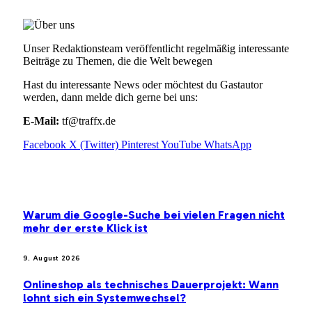
Unser Redaktionsteam veröffentlicht regelmäßig interessante
Beiträge zu Themen, die die Welt bewegen
Hast du interessante News oder möchtest du Gastautor
werden, dann melde dich gerne bei uns:
E-Mail:
tf@traffx.de
Facebook
X (Twitter)
Pinterest
YouTube
WhatsApp
EMPFEHLUNGEN
Warum die Google-Suche bei vielen Fragen nicht
mehr der erste Klick ist
9. August 2026
Onlineshop als technisches Dauerprojekt: Wann
lohnt sich ein Systemwechsel?