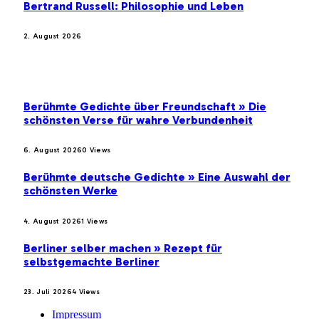
Bertrand Russell: Philosophie und Leben
2. August 2026
BELIEBTE BEITRÄGE
Berühmte Gedichte über Freundschaft » Die
schönsten Verse für wahre Verbundenheit
6. August 2026
0
Views
Berühmte deutsche Gedichte » Eine Auswahl der
schönsten Werke
4. August 2026
1
Views
Berliner selber machen » Rezept für
selbstgemachte Berliner
23. Juli 2026
4
Views
Impressum