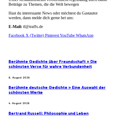
Beiträge zu Themen, die die Welt bewegen
Hast du interessante News oder möchtest du Gastautor
werden, dann melde dich gerne bei uns:
E-Mail:
tf@traffx.de
Facebook
X (Twitter)
Pinterest
YouTube
WhatsApp
EMPFEHLUNGEN
Berühmte Gedichte über Freundschaft » Die
schönsten Verse für wahre Verbundenheit
6. August 2026
Berühmte deutsche Gedichte » Eine Auswahl der
schönsten Werke
4. August 2026
Bertrand Russell: Philosophie und Leben