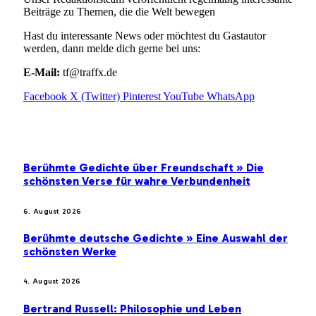
Beiträge zu Themen, die die Welt bewegen
Hast du interessante News oder möchtest du Gastautor
werden, dann melde dich gerne bei uns:
E-Mail:
tf@traffx.de
Facebook
X (Twitter)
Pinterest
YouTube
WhatsApp
EMPFEHLUNGEN
Berühmte Gedichte über Freundschaft » Die
schönsten Verse für wahre Verbundenheit
6. August 2026
Berühmte deutsche Gedichte » Eine Auswahl der
schönsten Werke
4. August 2026
Bertrand Russell: Philosophie und Leben