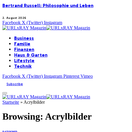
Bertrand Russell: Philosophie und Leben
2. August 2026
Facebook
X (Twitter)
Instagram
Business
Familie
Finanzen
Haus & Garten
Lifestyle
Technik
Facebook
X (Twitter)
Instagram
Pinterest
Vimeo
Subscribe
Startseite
»
Acrylbilder
Browsing:
Acrylbilder
RATGEBER