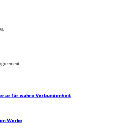
ss.
agreement.
erse für wahre Verbundenheit
ten Werke