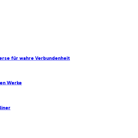
erse für wahre Verbundenheit
ten Werke
liner